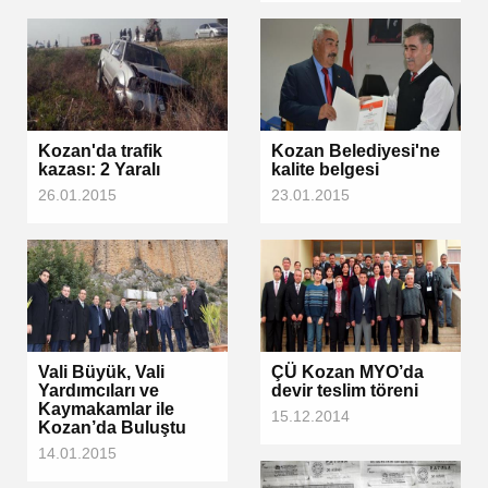
Kozan'da trafik
Kozan Belediyesi'ne
kazası: 2 Yaralı
kalite belgesi
26.01.2015
23.01.2015
Vali Büyük, Vali
ÇÜ Kozan MYO’da
Yardımcıları ve
devir teslim töreni
Kaymakamlar ile
15.12.2014
Kozan’da Buluştu
14.01.2015