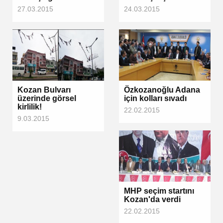
27.03.2015
24.03.2015
Kozan Bulvarı
Özkozanoğlu Adana
üzerinde görsel
için kolları sıvadı
kirlilik!
22.02.2015
9.03.2015
MHP seçim startını
Kozan'da verdi
22.02.2015