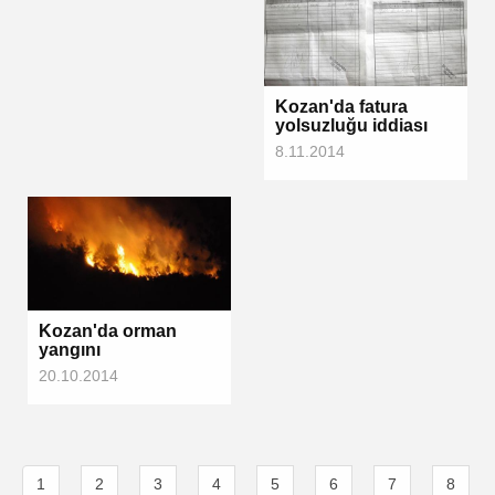
Kozan'da fatura
yolsuzluğu iddiası
8.11.2014
Kozan'da orman
yangını
20.10.2014
1
2
3
4
5
6
7
8