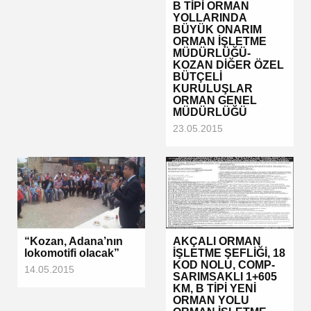
B TİPİ ORMAN
YOLLARINDA
BÜYÜK ONARIM
ORMAN İŞLETME
MÜDÜRLÜĞÜ-
KOZAN DİĞER ÖZEL
BÜTÇELİ
KURULUŞLAR
ORMAN GENEL
MÜDÜRLÜĞÜ
23.05.2015
“Kozan, Adana’nın
AKÇALI ORMAN
lokomotifi olacak”
İŞLETME ŞEFLİĞİ, 18
KOD NOLU, COMP-
14.05.2015
SARIMSAKLI 1+605
KM, B TİPİ YENİ
ORMAN YOLU