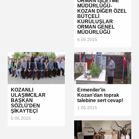
ORMAN İŞLETME
MÜDÜRLÜĞÜ-
KOZAN DİĞER ÖZEL
BÜTÇELİ
KURULUŞLAR
ORMAN GENEL
MÜDÜRLÜĞÜ
6.05.2015
KOZANLI
Ermeniler'in
ULAŞIMCILAR
Kozan'dan toprak
BAŞKAN
talebine sert cevap!
SÖZLÜ'DEN
1.05.2015
ŞİKAYTEÇİ
5.05.2015