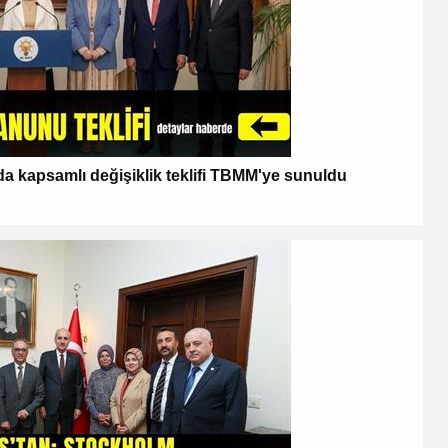
kapsamlı değişiklik teklifi TBMM'ye sunuldu