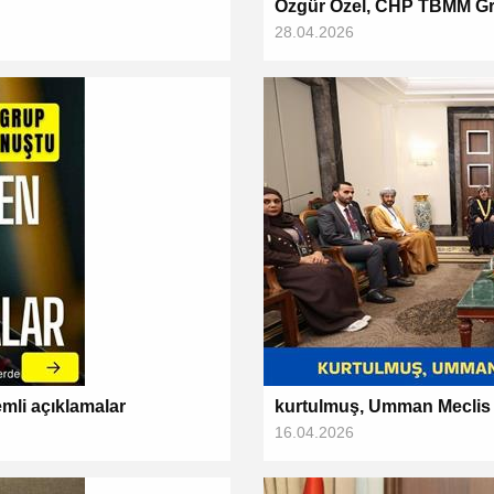
Özgür Özel, CHP TBMM Gru
28.04.2026
mli açıklamalar
kurtulmuş, Umman Meclis 
16.04.2026