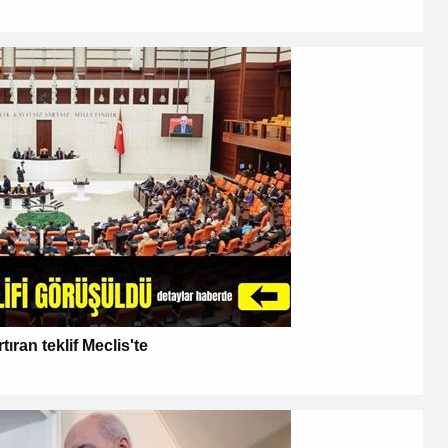
ıran teklif Meclis'te