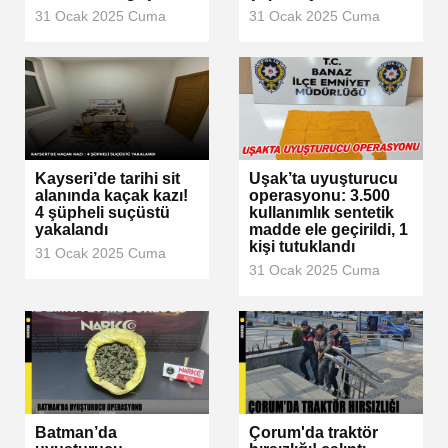
31 Ocak 2025 Cuma
31 Ocak 2025 Cuma
Kayseri’de tarihi sit
Uşak’ta uyuşturucu
alanında kaçak kazı!
operasyonu: 3.500
4 şüpheli suçüstü
kullanımlık sentetik
yakalandı
madde ele geçirildi, 1
kişi tutuklandı
31 Ocak 2025 Cuma
31 Ocak 2025 Cuma
Batman’da
Çorum'da traktör