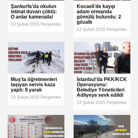
Şanlıurfa'da okulun
Kocaeli’de kayıp
istinat duvarı çöktü:
adam ormanda
O anlar kamerada!
gömülü bulundu: 2
gözaltı
13 Şubat 2025 Perşembe
13 Şubat 2025 Perşembe
Muş’ta öğretmenleri
İstanbul’da PKK/KCK
taşıyan servis kaza
Operasyonu:
yaptı: 8 yaralı
Belediye Yöneticileri
Adliyeye sevk edildi
13 Şubat 2025 Perşembe
13 Şubat 2025 Perşembe