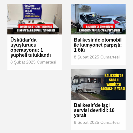
Üsküdar'da
Balıkesir'de otomobil
uyuşturucu
ile kamyonet çarpıştı:
operasyonu: 1
1 ölü
şüpheli tutuklandı
8 Şubat 2025 Cumartesi
8 Şubat 2025 Cumartesi
Balıkesir’de işçi
servisi devrildi: 18
yaralı
8 Şubat 2025 Cumartesi