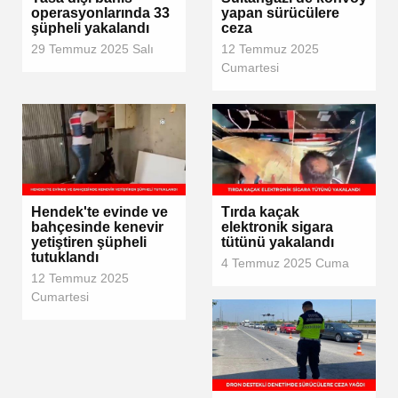
operasyonlarında 33
yapan sürücülere
şüpheli yakalandı
ceza
29 Temmuz 2025 Salı
12 Temmuz 2025
Cumartesi
Hendek'te evinde ve
Tırda kaçak
bahçesinde kenevir
elektronik sigara
yetiştiren şüpheli
tütünü yakalandı
tutuklandı
4 Temmuz 2025 Cuma
12 Temmuz 2025
Cumartesi