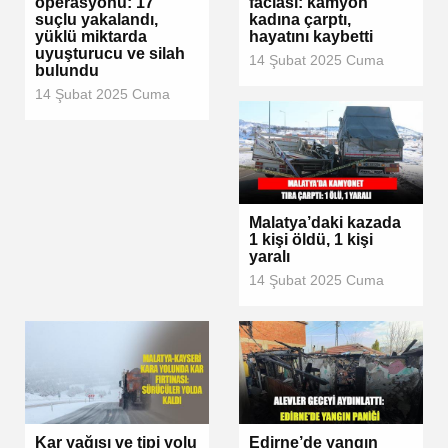
operasyonu: 17
faciası: kamyon
suçlu yakalandı,
kadına çarptı,
yüklü miktarda
hayatını kaybetti
uyuşturucu ve silah
14 Şubat 2025 Cuma
bulundu
14 Şubat 2025 Cuma
Malatya’daki kazada
1 kişi öldü, 1 kişi
yaralı
14 Şubat 2025 Cuma
Kar yağışı ve tipi yolu
Edirne’de yangın