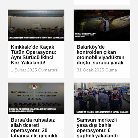
Kırıkkale’de Kaçak
Bakırköy’de
Tütün Operasyonu:
kontrolden çıkan
Aynı Sürücü İkinci
otomobil viyadükten
Kez Yakalandı!
düştü, sürücü yaralı
1 Şubat 2025 Cumartesi
31 Ocak 2025 Cuma
Bursa’da ruhsatsız
Samsun merkezli
silah ticareti
yasa dışı bahis
operasyonu: 20
operasyonu: 6
tabanca ele geçirildi
şüpheli yakalandı