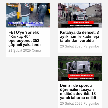
FETÖ'ye Yönelik
Kütahya’da dehşet: 3
"Kıskaç-40"
aylık hamile kadın eşi
operasyonu: 353
tarafından vuruldu
şüpheli yakalandı
20 Şubat 2025 Perşembe
21 Şubat 2025 Cuma
Denizli’de sporcu
öğrencileri taşıyan
midibüs devrildi: 18
yaralı taburcu edildi
20 Şubat 2025 Perşembe