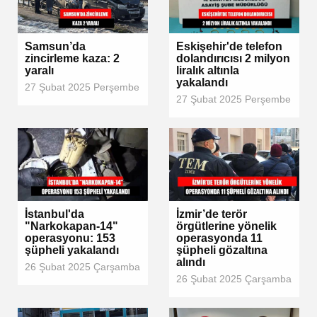
Samsun’da
Eskişehir'de telefon
zincirleme kaza: 2
dolandırıcısı 2 milyon
yaralı
liralık altınla
yakalandı
27 Şubat 2025 Perşembe
27 Şubat 2025 Perşembe
İstanbul'da
İzmir’de terör
"Narkokapan-14"
örgütlerine yönelik
operasyonu: 153
operasyonda 11
şüpheli yakalandı
şüpheli gözaltına
alındı
26 Şubat 2025 Çarşamba
26 Şubat 2025 Çarşamba