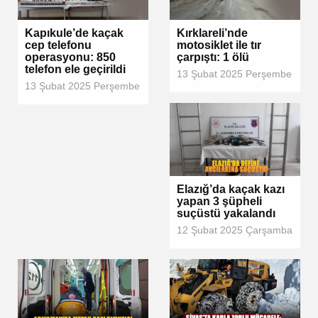
Kapıkule’de kaçak
Kırklareli’nde
cep telefonu
motosiklet ile tır
operasyonu: 850
çarpıştı: 1 ölü
telefon ele geçirildi
13 Şubat 2025 Perşembe
13 Şubat 2025 Perşembe
Elazığ’da kaçak kazı
yapan 3 şüpheli
suçüstü yakalandı
12 Şubat 2025 Çarşamba