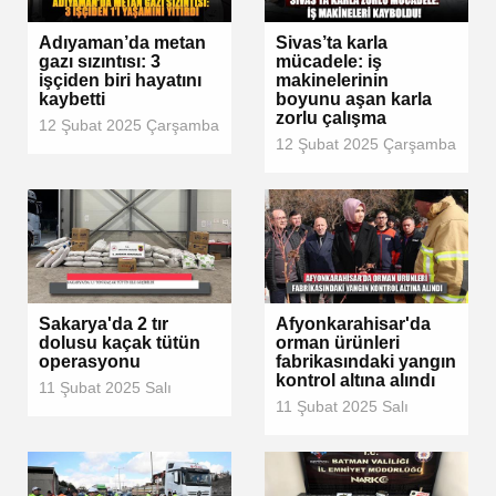
Adıyaman’da metan
Sivas’ta karla
gazı sızıntısı: 3
mücadele: iş
işçiden biri hayatını
makinelerinin
kaybetti
boyunu aşan karla
zorlu çalışma
12 Şubat 2025 Çarşamba
12 Şubat 2025 Çarşamba
Sakarya'da 2 tır
Afyonkarahisar'da
dolusu kaçak tütün
orman ürünleri
operasyonu
fabrikasındaki yangın
kontrol altına alındı
11 Şubat 2025 Salı
11 Şubat 2025 Salı