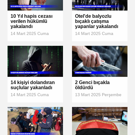
10 Yıl hapis cezası
Otel'de balyozlu
verilen hükümlü
bıçaklı çatışma
yakalandı
yapanlar yakalandı
14 Mart 2025 Cuma
14 Mart 2025 Cuma
14 kişiyi dolandıran
2 Genci bıçakla
suçlular yakanladı
öldürdü
14 Mart 2025 Cuma
13 Mart 2025 Perşembe