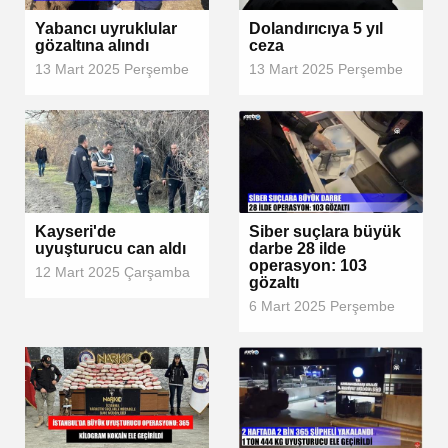
Yabancı uyruklular
Dolandırıcıya 5 yıl
gözaltına alındı
ceza
13 Mart 2025 Perşembe
13 Mart 2025 Perşembe
Kayseri'de
Siber suçlara büyük
uyuşturucu can aldı
darbe 28 ilde
operasyon: 103
12 Mart 2025 Çarşamba
gözaltı
6 Mart 2025 Perşembe