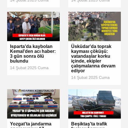
14 Şubat 2025 Cuma
14 Şubat 2025 Cuma
Isparta'da kaybolan
Üsküdar'da toprak
Kemal'den acı haber:
kayması çöküşü:
3 gün sonra ölü
vatandaşlar korku
bulundu
içinde, ekipler
çalışmalarına devam
14 Şubat 2025 Cuma
ediyor
14 Şubat 2025 Cuma
Yozgat’ta jandarma
Beşiktaş'ta trafik