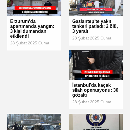
Erzurum'da
Gaziantep’te yakıt
apartmanda yangın:
tankeri patladı: 2 ölü,
3 kişi dumandan
3 yaralı
etkilendi
28 Şubat 2025 Cuma
28 Şubat 2025 Cuma
İstanbul’da kaçak
silah operasyonu: 30
gözaltı
28 Şubat 2025 Cuma