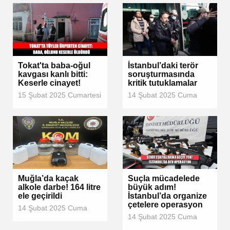
Tokat'ta baba-oğul
İstanbul’daki terör
kavgası kanlı bitti:
soruşturmasında
Keserle cinayet!
kritik tutuklamalar
15 Şubat 2025 Cumartesi
14 Şubat 2025 Cuma
Muğla’da kaçak
Suçla mücadelede
alkole darbe! 164 litre
büyük adım!
ele geçirildi
İstanbul’da organize
çetelere operasyon
14 Şubat 2025 Cuma
14 Şubat 2025 Cuma