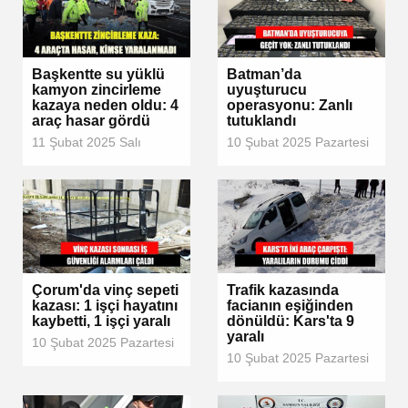
Başkentte su yüklü
Batman’da
kamyon zincirleme
uyuşturucu
kazaya neden oldu: 4
operasyonu: Zanlı
araç hasar gördü
tutuklandı
11 Şubat 2025 Salı
10 Şubat 2025 Pazartesi
Çorum'da vinç sepeti
Trafik kazasında
kazası: 1 işçi hayatını
facianın eşiğinden
kaybetti, 1 işçi yaralı
dönüldü: Kars'ta 9
yaralı
10 Şubat 2025 Pazartesi
10 Şubat 2025 Pazartesi