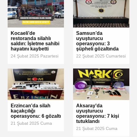
Kocaeli’de
Samsun’da
restoranda silahlı
uyuşturucu
saldırı: İşletme sahibi
operasyonu: 3
hayatını kaybetti
şüpheli gözaltında
24 Şubat 2025 Pazartesi
22 Şubat 2025 Cumartesi
Erzincan'da silah
Aksaray'da
kaçakçılığı
uyuşturucu
operasyonu: 6 gözaltı
operasyonu: 7 kişi
tutuklandı
21 Şubat 2025 Cuma
21 Şubat 2025 Cuma