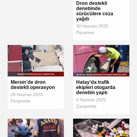
Dron destekli
denetimde
sürücülere ceza
yağdı
30 Haziran 2025
Pazartesi
Mersin’de dron
Hatay'da trafik
destekli operasyon
ekipleri otogarda
denetim yaptı
26 Haziran 2025
4 Haziran 2025
Perşembe
Çarşamba