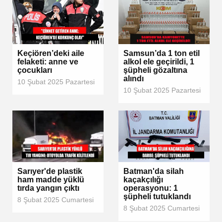
Keçiören’deki aile
Samsun’da 1 ton etil
felaketi: anne ve
alkol ele geçirildi, 1
çocukları
şüpheli gözaltına
alındı
10 Şubat 2025 Pazartesi
10 Şubat 2025 Pazartesi
Sarıyer'de plastik
Batman'da silah
ham madde yüklü
kaçakçılığı
tırda yangın çıktı
operasyonu: 1
şüpheli tutuklandı
8 Şubat 2025 Cumartesi
8 Şubat 2025 Cumartesi