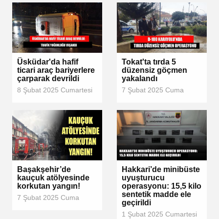
Üsküdar'da hafif
Tokat'ta tırda 5
ticari araç bariyerlere
düzensiz göçmen
çarparak devrildi
yakalandı
8 Şubat 2025 Cumartesi
7 Şubat 2025 Cuma
Başakşehir’de
Hakkari’de minibüste
kauçuk atölyesinde
uyuşturucu
korkutan yangın!
operasyonu: 15,5 kilo
sentetik madde ele
7 Şubat 2025 Cuma
geçirildi
1 Şubat 2025 Cumartesi