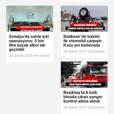
Antalya’da sahte içki
Balıkesir’de traktör
operasyonu: 5 bin
ile otomobil çarpıştı:
litre kaçak alkol ele
Kaza anı kamerada
geçirildi
19 Şubat 2025 Çarşamba
20 Şubat 2025 Perşembe
Beşiktaş’ta 6 katlı
binada çıkan yangın
kontrol altına alındı
19 Şubat 2025 Çarşamba