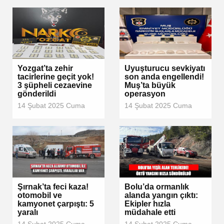
Yozgat’ta zehir
Uyuşturucu sevkiyatı
tacirlerine geçit yok!
son anda engellendi!
3 şüpheli cezaevine
Muş’ta büyük
gönderildi
operasyon
14 Şubat 2025 Cuma
14 Şubat 2025 Cuma
Şırnak’ta feci kaza!
Bolu’da ormanlık
otomobil ve
alanda yangın çıktı:
kamyonet çarpıştı: 5
Ekipler hızla
yaralı
müdahale etti