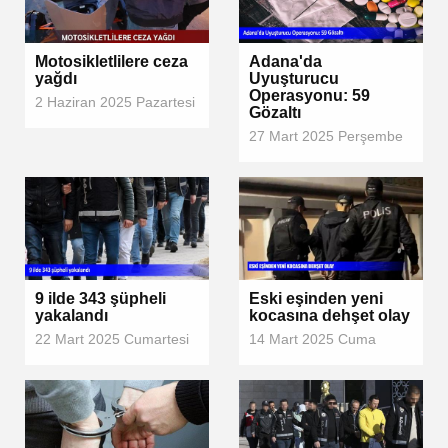
Motosikletlilere ceza
Adana'da
yağdı
Uyuşturucu
Operasyonu: 59
2 Haziran 2025 Pazartesi
Gözaltı
27 Mart 2025 Perşembe
9 ilde 343 şüpheli
Eski eşinden yeni
yakalandı
kocasına dehşet olay
22 Mart 2025 Cumartesi
14 Mart 2025 Cuma