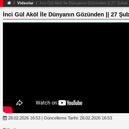
Videolar
İnci Gül Aköl İle Dünyanın Gözünden || 27 Şubat
İnci Gül Aköl İle Dünyanın Gözünden || 27 Şu
28.02.2026 16:53 | Güncelleme Tarihi: 28.02.2026 16:53