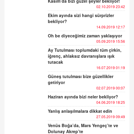
Kasım’da bizi güzel şeyler bekliyor!
02.10.2019 23:42
Ekim ayında sizi hangi sürprizler
bekliyor?
14.09.2019 12:17
Oh be diyeceğimiz zaman yaklaşıyor
05.09.2019 15:56
Ay Tutulması toplumdaki tüm çirkin,
iğrenç, ahlaksız davranışlara ışık
tutacak
16.07.2019 01:19
Güneş tutulması bize güzellikler
getiriyor
02.07.2019 00:07
Haziran ayında bizi neler bekliyor?
04.06.2019 18:25
Yanlış anlaşılmalara dikkat edin
27.05.2019 09:49
Venüs Boğa’da, Mars Yengeç’te ve
Dolunay Akrep’te