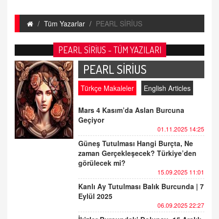
Tüm Yazarlar
PEARL SİRİUS
PEARL SİRİUS - TÜM YAZILARI
PEARL SİRİUS
Türkçe Makaleler
English Articles
Mars 4 Kasım’da Aslan Burcuna
Geçiyor
01.11.2025 14:25
Güneş Tutulması Hangi Burçta, Ne
zaman Gerçekleşecek? Türkiye’den
görülecek mi?
15.09.2025 11:01
Kanlı Ay Tutulması Balık Burcunda | 7
Eylül 2025
06.09.2025 22:27