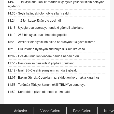
14:40 -
TBMM'ye sunulan 12 maddelik çerçeve yasa teklifinin detayları
İNCİ GÜL AKÖL
açıklandı
Trump Keşke Adana'yı da Ziyaret Etse...
14:30 -
Seyir halindeki otomobile silahlı saldırı
06.07.2026 13:00
14:24 -
1,2 ton kaçak tütün ele geçirildi
14:18 -
Uyuşturucu operasyonunda 6 şüpheli tutuklandı
ADEM AKÖL
14:12 -
257 bin uyuşturucu hap ele geçirildi
Esed Destekçilerinin Yüzüne Vurulan Şamar:
Sednaya
13:20 -
Avcılar Belediyesi ihalesine operasyon: 13 gözaltı kararı
11.12.2024 12:30
13:13 -
Dur ihtarına uymayan sürücüye 304 bin lira ceza
DR. EKREM ASLAN
13:07 -
Ocakta unutulan tencere paniğe neden oldu
Gerçek Ne, Algı Ne? "Beraber Yürüyoruz"
12:54 -
Restoran saldırısında 6 şüpheli tutuklandı
Cümlesinin Peşinden
12:19 -
İzmir Büyükşehir soruşturmasında 2 gözaltı
19.07.2025 12:45
12:07 -
Bakan Gürlek: Çocuklarımızı şiddetten korumakta kararlıyız
GÖNÜL MENEKŞE
11:58 -
Terörsüz Türkiye' kanun teklifi TBMM'ye sunuluyor
Şifacının Yolu
11:50 -
Kontrolden çıkan otomobil parka daldı
04.11.2025 12:56
AV. RÜMEYSA ÖZKALE
Anketler
Video Galeri
Foto Galeri
Küny
Kira Uyuşmazlıklarında Dava Açmadan Önce