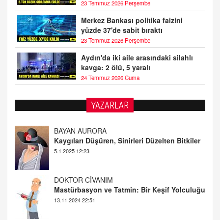
23 Temmuz 2026 Perşembe
Merkez Bankası politika faizini
yüzde 37'de sabit bıraktı
23 Temmuz 2026 Perşembe
Aydın'da iki aile arasındaki silahlı
kavga: 2 ölü, 5 yaralı
24 Temmuz 2026 Cuma
YAZARLAR
BAYAN AURORA
Kaygıları Düşüren, Sinirleri Düzelten Bitkiler
5.1.2025 12:23
DOKTOR CİVANIM
Mastürbasyon ve Tatmin: Bir Keşif Yolculuğu
13.11.2024 22:51
ALİ EFENDİ
Adana At Yarışı Tahminleri | 21 Aralık