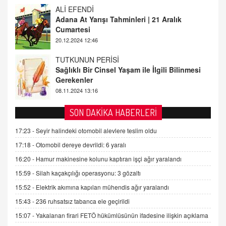
Cumartesi
20.12.2024 12:46
TUTKUNUN PERİSİ
Sağlıklı Bir Cinsel Yaşam ile İlgili Bilinmesi
Gerekenler
08.11.2024 13:16
FARUK ÖNALAN
Tezkere Onaylanmasaydı…
2 Kasım 2021 Salı 00:11
SON DAKİKA HABERLERİ
17:23 -
Seyir halindeki otomobil alevlere teslim oldu
AV. DOĞAN CAN DOĞAN
17:18 -
Otomobil dereye devrildi: 6 yaralı
Kişisel verilerin korunması ve dijital hukukun
gelişimi
16:20 -
Hamur makinesine kolunu kaptıran işçi ağır yaralandı
15.09.2025 16:17
15:59 -
Silah kaçakçılığı operasyonu: 3 gözaltı
SEHER EREK
15:52 -
Elektrik akımına kapılan mühendis ağır yaralandı
Kış Ayları Geldi, Hangi Önlemler Alınmalı?
15:43 -
236 ruhsatsız tabanca ele geçirildi
9.12.2025 10:11
15:07 -
Yakalanan firari FETÖ hükümlüsünün ifadesine ilişkin açıklama