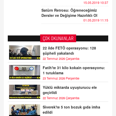
15.05.2019 10:37
Satürn Retrosu: Öğreneceğimiz
Dersler ve Değişime Hazırlıklı Ol
01.05.2019 11:15
ÇOK OKUNANLAR
22 ilde FETÖ operasyonu: 128
şüpheli yakalandı
22 Temmuz 2026 Çarşamba
Fatih'te 31 kilo kokain operasyonu:
1 tutuklama
23 Temmuz 2026 Perşembe
Yüklü miktarda uyuşturucu ele
geçirildi
22 Temmuz 2026 Çarşamba
Siverek'te 5 ton bozuk gıda imha
edildi