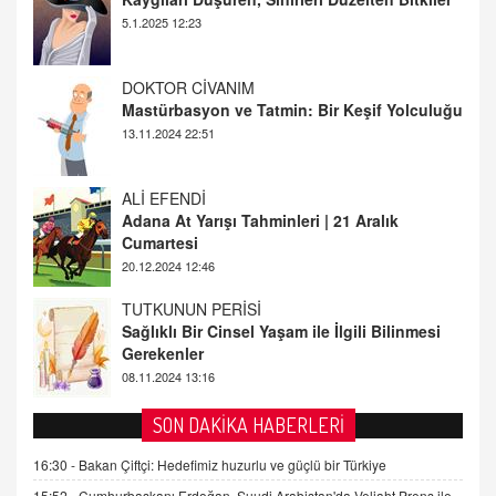
5.1.2025 12:23
DOKTOR CİVANIM
Mastürbasyon ve Tatmin: Bir Keşif Yolculuğu
13.11.2024 22:51
ALİ EFENDİ
Adana At Yarışı Tahminleri | 21 Aralık
Cumartesi
20.12.2024 12:46
TUTKUNUN PERİSİ
Sağlıklı Bir Cinsel Yaşam ile İlgili Bilinmesi
Gerekenler
08.11.2024 13:16
FARUK ÖNALAN
SON DAKİKA HABERLERİ
Tezkere Onaylanmasaydı…
16:30 -
Bakan Çiftçi: Hedefimiz huzurlu ve güçlü bir Türkiye
2 Kasım 2021 Salı 00:11
15:52 -
Cumhurbaşkanı Erdoğan, Suudi Arabistan'da Veliaht Prens ile