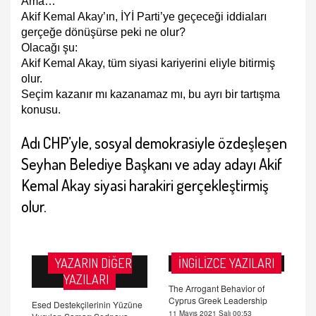
Ama…
Akif Kemal Akay’ın, İYİ Parti’ye geçeceği iddiaları
gerçeğe dönüşürse peki ne olur?
Olacağı şu:
Akif Kemal Akay, tüm siyasi kariyerini eliyle bitirmiş
olur.
Seçim kazanır mı kazanamaz mı, bu ayrı bir tartışma
konusu.
Adı CHP’yle, sosyal demokrasiyle özdeşleşen
Seyhan Belediye Başkanı ve aday adayı Akif
Kemal Akay siyasi harakiri gerçekleştirmiş
olur.
YAZARIN DİĞER
İNGİLİZCE YAZILARI
YAZILARI
The Arrogant Behavior of
Cyprus Greek Leadership
Esed Destekçilerinin Yüzüne
11 Mayıs 2021 Salı 00:53