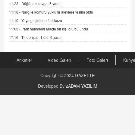
Gerçek Ne, Algı Ne? "Beraber Yürüyoruz"
11:23 -
Düğünde kavga: 5 yaralı
Cümlesinin Peşinden
11:18 -
Nargile kömürü yüklü tır alevlere teslim oldu
19.07.2025 12:45
11:10 -
Yaya geçidinde feci kaza
GÖNÜL MENEKŞE
11:03 -
Park halindeki araçta bir kişi ölü bulundu
Şifacının Yolu
17:16 -
Tır dehşeti: 1 ölü, 9 yaralı
04.11.2025 12:56
AV. RÜMEYSA ÖZKALE
Anketler
Video Galeri
Foto Galeri
Küny
Kira Uyuşmazlıklarında Dava Açmadan Önce
Arabulucuya Başvuru Şartı
23.09.2023 16:30
Copyright © 2024
GAZETTE
CAN UĞURATEŞ
Developed By
2ADAM YAZILIM
Değişen yapısıyla Suriye
16.12.2024 14:16
GÜNLÜK BURÇ YORUMU
Günlük Burç Yorumu | 22 Kasım 2024: Koç,
Boğa, İkizler ve Daha Fazlası!
20.11.2024 17:44