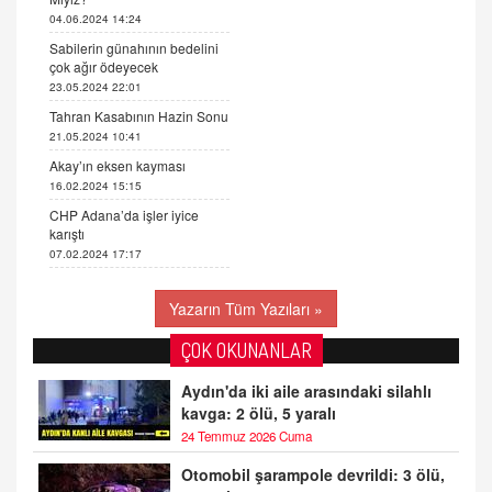
04.06.2024 14:24
Sabilerin günahının bedelini
çok ağır ödeyecek
23.05.2024 22:01
Tahran Kasabının Hazin Sonu
21.05.2024 10:41
Akay’ın eksen kayması
16.02.2024 15:15
CHP Adana’da işler iyice
karıştı
07.02.2024 17:17
Yazarın Tüm Yazıları »
ÇOK OKUNANLAR
Aydın'da iki aile arasındaki silahlı
kavga: 2 ölü, 5 yaralı
24 Temmuz 2026 Cuma
Otomobil şarampole devrildi: 3 ölü,