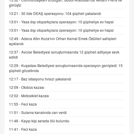
görüştü
AV. DOĞAN CAN DOĞAN
13:21 -
30 ilde DEAŞ operasyonu: 104 şüpheli yakalandı
Kişisel verilerin korunması ve dijital hukukun
gelişimi
13:01 -
Yasa dışı otoparkçılara operasyon: 10 şüpheliye ev hapsi
15.09.2025 16:17
13:01 -
Yasa dışı otoparkçılara operasyon: 10 şüpheliye ev hapsi
12:49 -
Adana Altın Koza'nın Orhan Kemal Emek Ödülleri sahipleri
SEHER EREK
açıklandı
Kış Ayları Geldi, Hangi Önlemler Alınmalı?
9.12.2025 10:11
12:37 -
Avcılar Belediyesi soruşturmasında 12 şüpheli adliyeye sevk
edildi
12:29 -
Kuşadası Belediyesi soruşturmasında operasyon genişledi: 15
İNCİ GÜL AKÖL
şüpheli gözaltında
Trump Keşke Adana'yı da Ziyaret Etse...
12:17 -
Baz istasyonu hırsızı yakalandı
06.07.2026 13:00
12:09 -
Otobüs kazası
12:02 -
Motosiklet kazası
ADEM AKÖL
11:55 -
Feci kaza
Esed Destekçilerinin Yüzüne Vurulan Şamar:
Sednaya
11:51 -
Sulama kanalında can verdi
11.12.2024 12:30
11:46 -
Kayıp kişi serada ölü bulundu
DR. EKREM ASLAN
11:41 -
Feci kaza