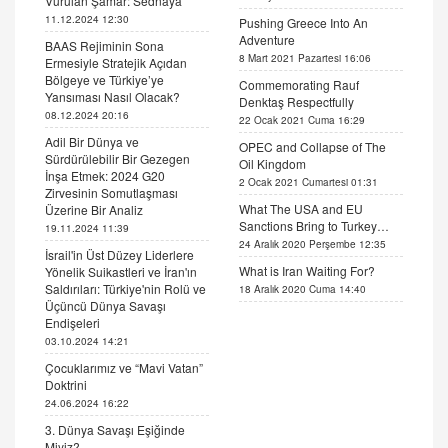
Vurulan Şamar: Sednaya
11.12.2024 12:30
Pushing Greece Into An
Adventure
BAAS Rejiminin Sona
8 Mart 2021 Pazartesi 16:06
Ermesiyle Stratejik Açıdan
Bölgeye ve Türkiye’ye
Commemorating Rauf
Yansıması Nasıl Olacak?
Denktaş Respectfully
08.12.2024 20:16
22 Ocak 2021 Cuma 16:29
Adil Bir Dünya ve
OPEC and Collapse of The
Sürdürülebilir Bir Gezegen
Oil Kingdom
İnşa Etmek: 2024 G20
2 Ocak 2021 Cumartesi 01:31
Zirvesinin Somutlaşması
What The USA and EU
Üzerine Bir Analiz
Sanctions Bring to Turkey…
19.11.2024 11:39
24 Aralık 2020 Perşembe 12:35
İsrail'in Üst Düzey Liderlere
What is Iran Waiting For?
Yönelik Suikastleri ve İran'ın
Saldırıları: Türkiye'nin Rolü ve
18 Aralık 2020 Cuma 14:40
Üçüncü Dünya Savaşı
Endişeleri
03.10.2024 14:21
Çocuklarımız ve “Mavi Vatan”
Doktrini
24.06.2024 16:22
3. Dünya Savaşı Eşiğinde
Miyiz?