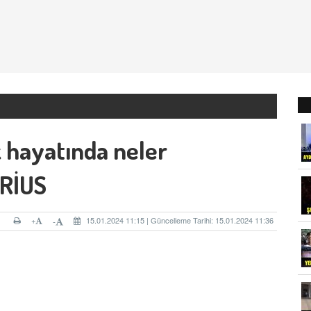
k hayatında neler
İRİUS
+
15.01.2024 11:15 | Güncelleme Tarihi: 15.01.2024 11:36
-