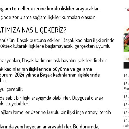
ğlam temeller üzerine kurulu ilişkiler arayacaklar.
ıl içinde zorlu ama sağlam ilişkiler kurmaları olasıdır.
TIMIZA NASIL ÇEKERİZ?
nüs’ün, Başak burcuna etkileri, Başak kadınları ilişkilerinde
ni yüksek tutarak ilişkilere başlamayacak, gerçekten uyumlu
isyonları, Başak kadınının aşk hayatını şekillendirebilir.
k kadınlarının ilişkilerinde büyüme ve gelişme
durum, 2024 yılında Başak kadınlarının ilişkilerinde
16:
ilir.
15:
u içerebilir.
Pre
13:
a sabit bir ilişki arayışında olabilirler. Duygusal olarak
k isteyebilirler.
13:
ağlam temeller üzerine kurulu bir ilişki inşa etmeyi tercih
13:
12:
sah
tlarında yeni heyecanlar arayabilirler. Bu durumda,