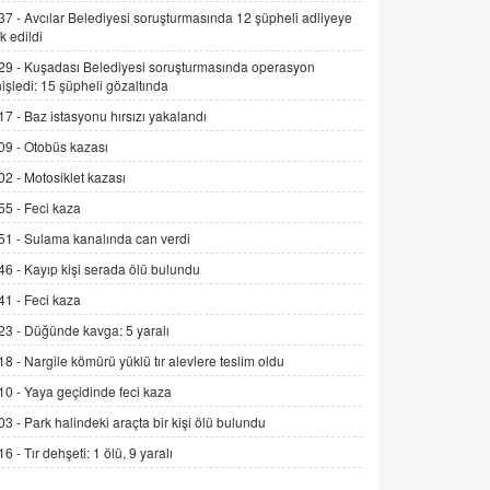
Alınmalı?
37 -
Avcılar Belediyesi soruşturmasında 12 şüpheli adliyeye
k edildi
9.12.2025 10:11
29 -
Kuşadası Belediyesi soruşturmasında operasyon
İNCİ GÜL AKÖL
işledi: 15 şüpheli gözaltında
Trump Keşke Adana'yı da Ziyaret Etse...
17 -
Baz istasyonu hırsızı yakalandı
06.07.2026 13:00
09 -
Otobüs kazası
02 -
Motosiklet kazası
ADEM AKÖL
55 -
Feci kaza
Esed Destekçilerinin Yüzüne Vurulan
Şamar: Sednaya
51 -
Sulama kanalında can verdi
11.12.2024 12:30
46 -
Kayıp kişi serada ölü bulundu
DR. EKREM ASLAN
41 -
Feci kaza
Gerçek Ne, Algı Ne? "Beraber
23 -
Düğünde kavga: 5 yaralı
Yürüyoruz" Cümlesinin Peşinden
18 -
Nargile kömürü yüklü tır alevlere teslim oldu
19.07.2025 12:45
10 -
Yaya geçidinde feci kaza
GÖNÜL MENEKŞE
03 -
Park halindeki araçta bir kişi ölü bulundu
Şifacının Yolu
16 -
Tır dehşeti: 1 ölü, 9 yaralı
04.11.2025 12:56