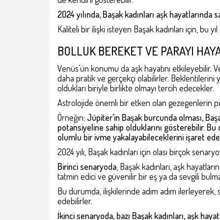
2024 yılında, Başak kadınları aşk hayatlarında
sa
Kaliteli bir ilişki isteyen Başak kadınları için, bu y
BOLLUK BEREKET VE PARAYI HAYA
Venüs’ün konumu da aşk hayatını etkileyebilir. Ve
daha pratik ve gerçekçi olabilirler. Beklentileri
oldukları biriyle birlikte olmayı tercih edecekler.
Astrolojide önemli bir etken olan gezegenlerin poz
Örneğin;
Jüpiter’in Başak burcunda olması, Başa
potansiyeline sahip olduklarını gösterebilir. Bu 
olumlu bir ivme yakalayabileceklerini işaret edeb
2024 yılı, Başak kadınları için olası birçok senaryoy
Birinci senaryoda
, Başak kadınları, aşk hayatlarınd
tatmin edici ve güvenilir bir eş ya da sevgili bulma
Bu durumda, ilişkilerinde adım adım ilerleyerek, s
edebilirler.
İkinci senaryoda, bazı Başak kadınları, aşk haya