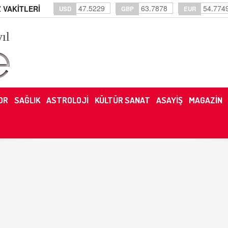
47.5229
63.7878
54.774
 VAKİTLERİ
USD
GBP
EUR
yıl
OR
SAĞLIK
ASTROLOJİ
KÜLTÜR SANAT
ASAYİŞ
MAGAZİN