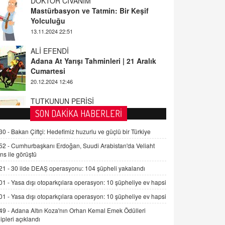
ALİ EFENDİ
Adana At Yarışı Tahminleri | 21 Aralık
Cumartesi
20.12.2024 12:46
TUTKUNUN PERİSİ
Sağlıklı Bir Cinsel Yaşam ile İlgili
Bilinmesi Gerekenler
08.11.2024 13:16
FARUK ÖNALAN
SON DAKİKA HABERLERİ
Tezkere Onaylanmasaydı…
30 -
Bakan Çiftçi: Hedefimiz huzurlu ve güçlü bir Türkiye
2 Kasım 2021 Salı 00:11
52 -
Cumhurbaşkanı Erdoğan, Suudi Arabistan'da Veliaht
ns ile görüştü
AV. DOĞAN CAN DOĞAN
21 -
30 ilde DEAŞ operasyonu: 104 şüpheli yakalandı
Kişisel verilerin korunması ve dijital
hukukun gelişimi
01 -
Yasa dışı otoparkçılara operasyon: 10 şüpheliye ev hapsi
15.09.2025 16:17
01 -
Yasa dışı otoparkçılara operasyon: 10 şüpheliye ev hapsi
49 -
Adana Altın Koza'nın Orhan Kemal Emek Ödülleri
SEHER EREK
ipleri açıklandı
Kış Ayları Geldi, Hangi Önlemler