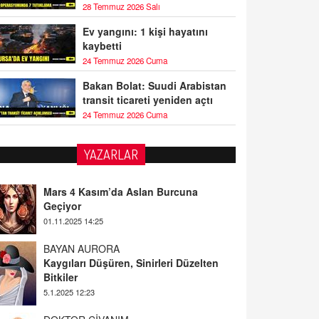
28 Temmuz 2026 Salı
Ev yangını: 1 kişi hayatını
kaybetti
24 Temmuz 2026 Cuma
Bakan Bolat: Suudi Arabistan
transit ticareti yeniden açtı
24 Temmuz 2026 Cuma
YAZARLAR
BAYAN AURORA
Kaygıları Düşüren, Sinirleri Düzelten
Bitkiler
5.1.2025 12:23
DOKTOR CİVANIM
Mastürbasyon ve Tatmin: Bir Keşif
Yolculuğu
13.11.2024 22:51