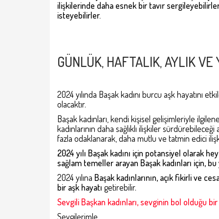
ilişkilerinde daha esnek bir tavır sergileyebilir
isteyebilirler.
GÜNLÜK, HAFTALIK, AYLIK VE
2024 yılında Başak kadını burcu aşk hayatını etkil
olacaktır.
Başak kadınları, kendi kişisel gelişimleriyle ilgil
kadınlarının daha sağlıklı ilişkiler sürdürebileceği
fazla odaklanarak, daha mutlu ve tatmin edici ilişki
2024 yılı Başak kadını için potansiyel olarak heyec
sağlam temeller arayan Başak kadınları için, bu y
2024 yılına
Başak kadınlarının, açık fikirli ve cesa
bir aşk hayatı
getirebilir.
Sevgili Başkan kadınları, sevginin bol olduğu bir 
Sevgilerimle.