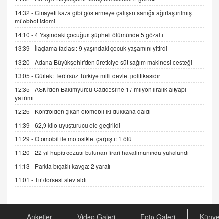
14:32 -
Cinayeti kaza gibi göstermeye çalışan sanığa ağırlaştırılmış
müebbet istemi
İNCİ GÜL AKÖL
Trump Keşke Adana'yı da Ziyaret Etse...
14:10 -
4 Yaşındaki çocuğun şüpheli ölümünde 5 gözaltı
06.07.2026 13:00
13:39 -
İlaçlama faciası: 9 yaşındaki çocuk yaşamını yitirdi
13:20 -
Adana Büyükşehir'den üreticiye süt sağım makinesi desteği
ADEM AKÖL
13:05 -
Gürlek: Terörsüz Türkiye milli devlet politikasıdır
Esed Destekçilerinin Yüzüne Vurulan Şamar:
12:35 -
ASKİ'den Bakımyurdu Caddesi'ne 17 milyon liralık altyapı
Sednaya
yatırımı
11.12.2024 12:30
12:26 -
Kontrolden çıkan otomobil iki dükkana daldı
DR. EKREM ASLAN
11:39 -
62,9 kilo uyuşturucu ele geçirildi
Gerçek Ne, Algı Ne? "Beraber Yürüyoruz"
Cümlesinin Peşinden
11:29 -
Otomobil ile motosiklet çarpıştı: 1 ölü
19.07.2025 12:45
11:20 -
22 yıl hapis cezası bulunan firari havalimanında yakalandı
11:13 -
Parkta bıçaklı kavga: 2 yaralı
GÖNÜL MENEKŞE
Şifacının Yolu
11:01 -
Tır dorsesi alev aldı
04.11.2025 12:56
Anketler
Video Galeri
Foto Galeri
Küny
AV. RÜMEYSA ÖZKALE