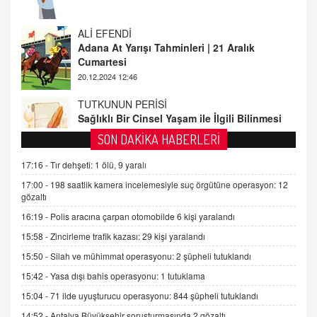
Adana At Yarışı Tahminleri | 21 Aralık
Cumartesi
20.12.2024 12:46
TUTKUNUN PERİSİ
Sağlıklı Bir Cinsel Yaşam ile İlgili Bilinmesi
Gerekenler
08.11.2024 13:16
FARUK ÖNALAN
SON DAKİKA HABERLERİ
Tezkere Onaylanmasaydı…
17:16 -
Tır dehşeti: 1 ölü, 9 yaralı
2 Kasım 2021 Salı 00:11
17:00 -
198 saatlik kamera incelemesiyle suç örgütüne operasyon: 12
gözaltı
AV. DOĞAN CAN DOĞAN
16:19 -
Polis aracına çarpan otomobilde 6 kişi yaralandı
Kişisel verilerin korunması ve dijital hukukun
gelişimi
15:58 -
Zincirleme trafik kazası: 29 kişi yaralandı
15.09.2025 16:17
15:50 -
Silah ve mühimmat operasyonu: 2 şüpheli tutuklandı
15:42 -
Yasa dışı bahis operasyonu: 1 tutuklama
SEHER EREK
Kış Ayları Geldi, Hangi Önlemler Alınmalı?
15:04 -
71 ilde uyuşturucu operasyonu: 844 şüpheli tutuklandı
9.12.2025 10:11
14:52 -
Antalya Büyükşehir soruşturmasında 2 gözaltı