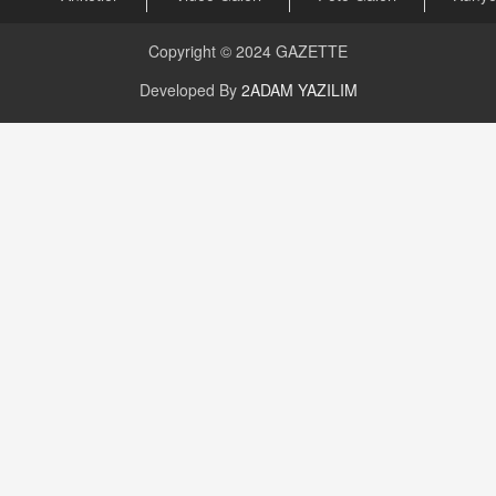
Kira Uyuşmazlıklarında Dava Açmadan Önce
Arabulucuya Başvuru Şartı
Copyright © 2024
GAZETTE
23.09.2023 16:30
Developed By
2ADAM YAZILIM
CAN UĞURATEŞ
Değişen yapısıyla Suriye
16.12.2024 14:16
GÜNLÜK BURÇ YORUMU
Günlük Burç Yorumu | 22 Kasım 2024: Koç,
Boğa, İkizler ve Daha Fazlası!
20.11.2024 17:44
PEARL SİRİUS
Mars 4 Kasım’da Aslan Burcuna Geçiyor
01.11.2025 14:25