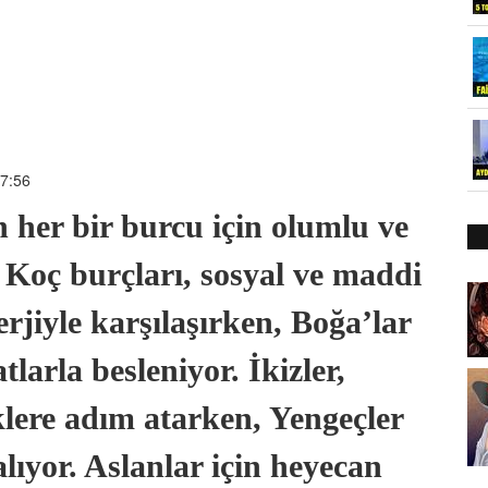
17:56
 her bir burcu için olumlu ve
. Koç burçları, sosyal ve maddi
rjiyle karşılaşırken, Boğa’lar
larla besleniyor. İkizler,
lere adım atarken, Yengeçler
alıyor. Aslanlar için heyecan