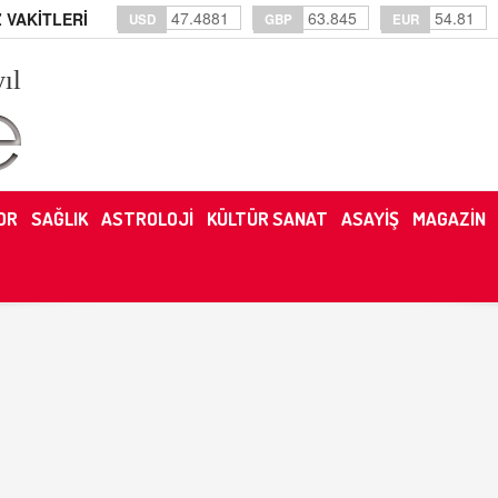
47.4881
63.845
54.81
 VAKİTLERİ
USD
GBP
EUR
yıl
OR
SAĞLIK
ASTROLOJİ
KÜLTÜR SANAT
ASAYİŞ
MAGAZİN