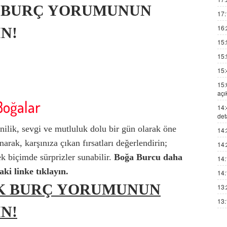
 BURÇ YORUMUNUN
17:
16:
N!
15:
15:
15:
15:
açı
Boğalar
14:
det
nilik, sevgi ve mutluluk dolu bir gün olarak öne
14:
arak, karşınıza çıkan fırsatları değerlendirin;
14:
k biçimde sürprizler sunabilir.
Boğa Burcu
daha
14:
aki linke tıklayın.
14:
K BURÇ YORUMUNUN
13:
13:
N!