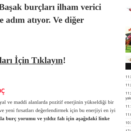
 Başak burçları ilham verici
e adım atıyor. Ve diğer
ları İçin Tıklayın
!
11:
11:
oç
11:
yak
yal ve maddi alanlarda pozitif enerjinin yükseldiği bir
11:
 yeni fırsatları değerlendirmek için bu enerjiyi en iyi
11:
la burç yorumu ve yıldız falı için aşağıdaki linke
10:
17: