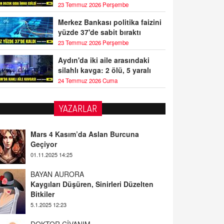
23 Temmuz 2026 Perşembe
Merkez Bankası politika faizini
yüzde 37'de sabit bıraktı
23 Temmuz 2026 Perşembe
Aydın'da iki aile arasındaki
silahlı kavga: 2 ölü, 5 yaralı
24 Temmuz 2026 Cuma
YAZARLAR
BAYAN AURORA
Kaygıları Düşüren, Sinirleri Düzelten
Bitkiler
5.1.2025 12:23
DOKTOR CİVANIM
Mastürbasyon ve Tatmin: Bir Keşif
Yolculuğu
13.11.2024 22:51