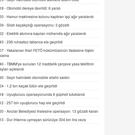
Alınmalı?
18 -
Otomobil dereye devrildi: 6 yaralı
9.12.2025 10:11
20 -
Hamur makinesine kolunu kaptıran işçi ağır yaralandı
İNCİ GÜL AKÖL
59 -
Silah kaçakçılığı operasyonu: 3 gözaltı
Trump Keşke Adana'yı da Ziyaret Etse...
52 -
Elektrik akımına kapılan mühendis ağır yaralandı
06.07.2026 13:00
43 -
236 ruhsatsız tabanca ele geçirildi
07 -
Yakalanan firari FETÖ hükümlüsünün ifadesine ilişkin
ADEM AKÖL
klama
Esed Destekçilerinin Yüzüne Vurulan
40 -
TBMM'ye sunulan 12 maddelik çerçeve yasa teklifinin
Şamar: Sednaya
ayları açıklandı
11.12.2024 12:30
30 -
Seyir halindeki otomobile silahlı saldırı
DR. EKREM ASLAN
24 -
1,2 ton kaçak tütün ele geçirildi
Gerçek Ne, Algı Ne? "Beraber
Yürüyoruz" Cümlesinin Peşinden
18 -
Uyuşturucu operasyonunda 6 şüpheli tutuklandı
19.07.2025 12:45
12 -
257 bin uyuşturucu hap ele geçirildi
20 -
Avcılar Belediyesi ihalesine operasyon: 13 gözaltı kararı
GÖNÜL MENEKŞE
Şifacının Yolu
13 -
Dur ihtarına uymayan sürücüye 304 bin lira ceza
04.11.2025 12:56