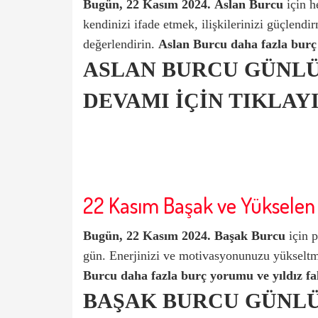
Bugün, 22 Kasım 2024.
Aslan Burcu
için
h
kendinizi ifade etmek, ilişkilerinizi güçlendi
değerlendirin.
Aslan Burcu
daha fazla burç 
ASLAN BURCU GÜNL
DEVAMI İÇİN TIKLAYI
22 Kasım Başak ve Yükselen
Bugün,
22 Kasım 2024.
Başak Burcu
için p
gün. Enerjinizi ve motivasyonunuzu yükseltme
Burcu
daha fazla burç yorumu ve yıldız falı
BAŞAK BURCU GÜNL