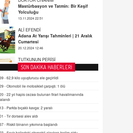
ALİ EFENDİ
Adana At Yarışı Tahminleri | 21 Aralık
Cumartesi
20.12.2024 12:46
TUTKUNUN PERİSİ
Sağlıklı Bir Cinsel Yaşam ile İlgili
Bilinmesi Gerekenler
08.11.2024 13:16
FARUK ÖNALAN
SON DAKİKA HABERLERİ
Tezkere Onaylanmasaydı…
39 -
62,9 kilo uyuşturucu ele geçirildi
2 Kasım 2021 Salı 00:11
29 -
Otomobil ile motosiklet çarpıştı: 1 ölü
20 -
22 yıl hapis cezası bulunan firari havalimanında
AV. DOĞAN CAN DOĞAN
alandı
Kişisel verilerin korunması ve dijital
hukukun gelişimi
13 -
Parkta bıçaklı kavga: 2 yaralı
15.09.2025 16:17
01 -
Tır dorsesi alev aldı
37 -
Riskli binanın yıkımına başlandı
SEHER EREK
Kış Ayları Geldi, Hangi Önlemler
23 -
Seyir halindeki otomobil alevlere teslim oldu