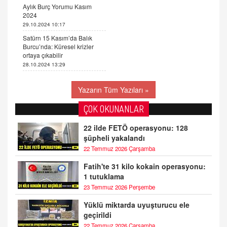
Aylık Burç Yorumu Kasım
2024
29.10.2024 10:17
Satürn 15 Kasım’da Balık
Burcu’nda: Küresel krizler
ortaya çıkabilir
28.10.2024 13:29
Yazarın Tüm Yazıları »
ÇOK OKUNANLAR
22 ilde FETÖ operasyonu: 128
şüpheli yakalandı
22 Temmuz 2026 Çarşamba
Fatih'te 31 kilo kokain operasyonu:
1 tutuklama
23 Temmuz 2026 Perşembe
Yüklü miktarda uyuşturucu ele
geçirildi
22 Temmuz 2026 Çarşamba