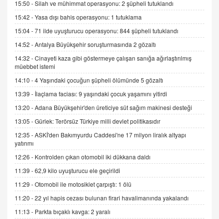
15:50 -
Silah ve mühimmat operasyonu: 2 şüpheli tutuklandı
9.12.2025 10:11
15:42 -
Yasa dışı bahis operasyonu: 1 tutuklama
15:04 -
71 ilde uyuşturucu operasyonu: 844 şüpheli tutuklandı
İNCİ GÜL AKÖL
14:52 -
Antalya Büyükşehir soruşturmasında 2 gözaltı
Trump Keşke Adana'yı da Ziyaret Etse...
06.07.2026 13:00
14:32 -
Cinayeti kaza gibi göstermeye çalışan sanığa ağırlaştırılmış
müebbet istemi
14:10 -
4 Yaşındaki çocuğun şüpheli ölümünde 5 gözaltı
ADEM AKÖL
13:39 -
İlaçlama faciası: 9 yaşındaki çocuk yaşamını yitirdi
Esed Destekçilerinin Yüzüne Vurulan Şamar:
Sednaya
13:20 -
Adana Büyükşehir'den üreticiye süt sağım makinesi desteği
11.12.2024 12:30
13:05 -
Gürlek: Terörsüz Türkiye milli devlet politikasıdır
DR. EKREM ASLAN
12:35 -
ASKİ'den Bakımyurdu Caddesi'ne 17 milyon liralık altyapı
yatırımı
Gerçek Ne, Algı Ne? "Beraber Yürüyoruz"
Cümlesinin Peşinden
12:26 -
Kontrolden çıkan otomobil iki dükkana daldı
19.07.2025 12:45
11:39 -
62,9 kilo uyuşturucu ele geçirildi
GÖNÜL MENEKŞE
11:29 -
Otomobil ile motosiklet çarpıştı: 1 ölü
Şifacının Yolu
11:20 -
22 yıl hapis cezası bulunan firari havalimanında yakalandı
04.11.2025 12:56
11:13 -
Parkta bıçaklı kavga: 2 yaralı