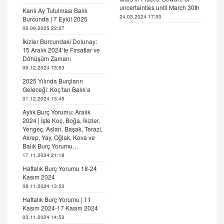
uncertainties until March 30th
Kanlı Ay Tutulması Balık
24.03.2024 17:00
Burcunda | 7 Eylül 2025
06.09.2025 22:27
İkizler Burcundaki Dolunay:
15 Aralık 2024’te Fırsatlar ve
Dönüşüm Zamanı
09.12.2024 13:53
2025 Yılında Burçların
Geleceği: Koç’tan Balık’a
01.12.2024 13:45
Aylık Burç Yorumu: Aralık
2024 | İşte Koç, Boğa, İkizler,
Yengeç, Aslan, Başak, Terazi,
Akrep, Yay, Oğlak, Kova ve
Balık Burç Yorumu…
17.11.2024 21:18
Haftalık Burç Yorumu 18-24
Kasım 2024
08.11.2024 13:53
Haftalık Burç Yorumu | 11
Kasım 2024-17 Kasım 2024
03.11.2024 14:53