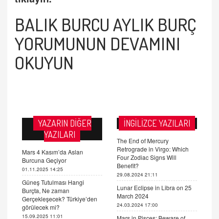
BALIK BURCU AYLIK BURÇ
YORUMUNUN DEVAMINI
OKUYUN
YAZARIN DİĞER
İNGİLİZCE YAZILARI
YAZILARI
The End of Mercury
Retrograde in Virgo: Which
Mars 4 Kasım’da Aslan
Four Zodiac Signs Will
Burcuna Geçiyor
Benefit?
01.11.2025 14:25
29.08.2024 21:11
Güneş Tutulması Hangi
Lunar Eclipse in Libra on 25
Burçta, Ne zaman
March 2024
Gerçekleşecek? Türkiye’den
24.03.2024 17:00
görülecek mi?
15.09.2025 11:01
Mars in Pisces: Beware of