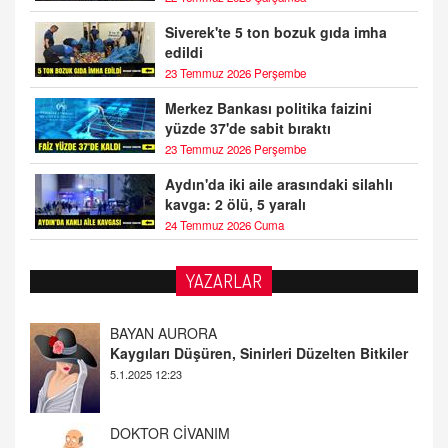
Siverek'te 5 ton bozuk gıda imha
edildi
23 Temmuz 2026 Perşembe
Merkez Bankası politika faizini
yüzde 37'de sabit bıraktı
23 Temmuz 2026 Perşembe
Aydın'da iki aile arasındaki silahlı
kavga: 2 ölü, 5 yaralı
24 Temmuz 2026 Cuma
BAYAN AURORA
YAZARLAR
Kaygıları Düşüren, Sinirleri Düzelten Bitkiler
5.1.2025 12:23
DOKTOR CİVANIM
Mastürbasyon ve Tatmin: Bir Keşif Yolculuğu
13.11.2024 22:51