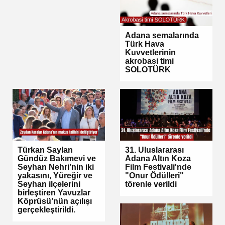
Adana semalarında
Türk Hava
Kuvvetlerinin
akrobasi timi
SOLOTÜRK
Türkan Saylan
31. Uluslararası
Gündüz Bakımevi ve
Adana Altın Koza
Seyhan Nehri’nin iki
Film Festivali'nde
yakasını, Yüreğir ve
"Onur Ödülleri"
Seyhan ilçelerini
törenle verildi
birleştiren Yavuzlar
Köprüsü’nün açılışı
gerçekleştirildi.